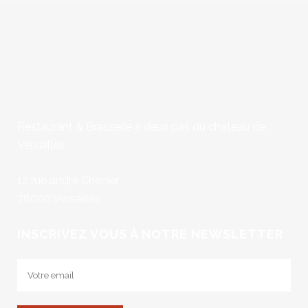
Restaurant & Brasserie à deux pas du chateau de
Versailles
12 rue andré Chenier
78000 Versailles
INSCRIVEZ VOUS À NOTRE NEWSLETTER